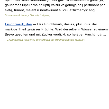
gaunamas luptų arba neluptų vaisių valgomąją dalį pertrinant per
sietą, trinant, malant ir neatskiriant sulčių. atitikmenys: angl.… …
Lithuanian dictionary (lietuvių žodynas)
Fruchtmark, das
— Das Fruchtmark, des es, plur. inus. der
markige Theil gewisser Früchte. Wird derselbe in Wasser zu einem
Breye gesotten und mit Zucker verdickt, so heißt er Fruchtmuß …
Grammatisch-kritisches Wörterbuch der Hochdeutschen Mundart