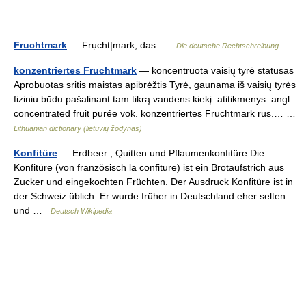
Fruchtmark
— Frụcht|mark, das …
Die deutsche Rechtschreibung
konzentriertes Fruchtmark
— koncentruota vaisių tyrė statusas
Aprobuotas sritis maistas apibrėžtis Tyrė, gaunama iš vaisių tyrės
fiziniu būdu pašalinant tam tikrą vandens kiekį. atitikmenys: angl.
concentrated fruit purée vok. konzentriertes Fruchtmark rus.… …
Lithuanian dictionary (lietuvių žodynas)
Konfitüre
— Erdbeer , Quitten und Pflaumenkonfitüre Die
Konfitüre (von französisch la confiture) ist ein Brotaufstrich aus
Zucker und eingekochten Früchten. Der Ausdruck Konfitüre ist in
der Schweiz üblich. Er wurde früher in Deutschland eher selten
und …
Deutsch Wikipedia