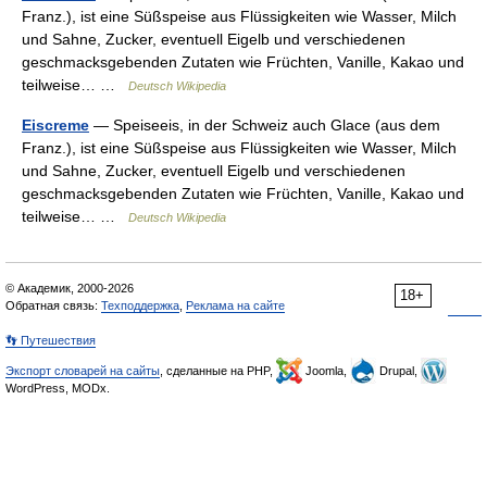
Franz.), ist eine Süßspeise aus Flüssigkeiten wie Wasser, Milch
und Sahne, Zucker, eventuell Eigelb und verschiedenen
geschmacksgebenden Zutaten wie Früchten, Vanille, Kakao und
teilweise… …
Deutsch Wikipedia
Eiscreme
— Speiseeis, in der Schweiz auch Glace (aus dem
Franz.), ist eine Süßspeise aus Flüssigkeiten wie Wasser, Milch
und Sahne, Zucker, eventuell Eigelb und verschiedenen
geschmacksgebenden Zutaten wie Früchten, Vanille, Kakao und
teilweise… …
Deutsch Wikipedia
© Академик, 2000-2026
18+
Обратная связь:
Техподдержка
,
Реклама на сайте
👣 Путешествия
Экспорт словарей на сайты
, сделанные на PHP,
Joomla,
Drupal,
WordPress, MODx.