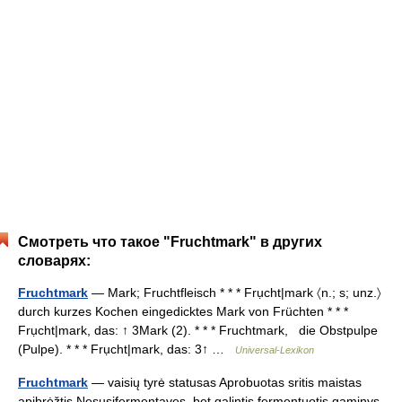
Смотреть что такое "Fruchtmark" в других
словарях:
Fruchtmark
— Mark; Fruchtfleisch * * * Frụcht|mark 〈n.; s; unz.〉
durch kurzes Kochen eingedicktes Mark von Früchten * * *
Frụcht|mark, das: ↑ 3Mark (2). * * * Fruchtmark, die Obstpulpe
(Pulpe). * * * Frụcht|mark, das: 3↑ …
Universal-Lexikon
Fruchtmark
— vaisių tyrė statusas Aprobuotas sritis maistas
apibrėžtis Nesusifermentavęs, bet galintis fermentuotis gaminys,