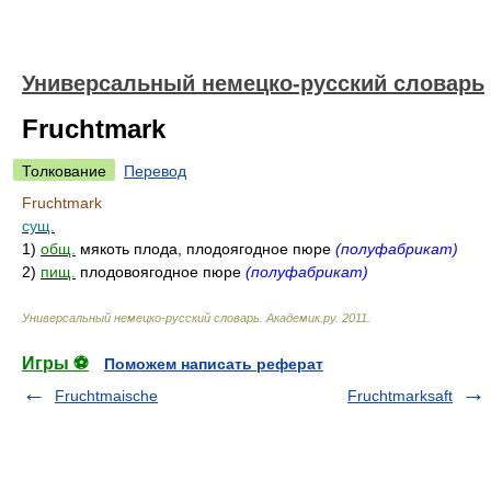
Универсальный немецко-русский словарь
Fruchtmark
Толкование
Перевод
Fruchtmark
сущ.
1)
общ.
мякоть плода, плодоягодное пюре
(полуфабрикат)
2)
пищ.
плодовоягодное пюре
(полуфабрикат)
Универсальный немецко-русский словарь
.
Академик.ру
.
2011
.
Игры ⚽
Поможем написать реферат
Fruchtmaische
Fruchtmarksaft